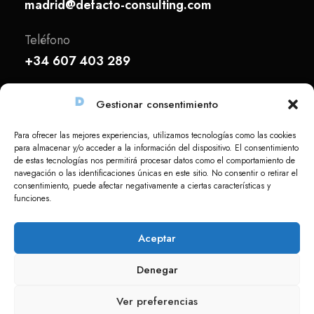
madrid@defacto-consulting.com
Teléfono
+34 607 403 289
Gestionar consentimiento
Para ofrecer las mejores experiencias, utilizamos tecnologías como las cookies
para almacenar y/o acceder a la información del dispositivo. El consentimiento
de estas tecnologías nos permitirá procesar datos como el comportamiento de
navegación o las identificaciones únicas en este sitio. No consentir o retirar el
consentimiento, puede afectar negativamente a ciertas características y
funciones.
© 2026 DEFACTO. Todos los derechos
Aceptar
reservados.
Denegar
Aviso legal
|
Política de privacidad
|
Política de cookies
Ver preferencias