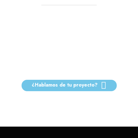
Hablemos sobre cómo
podemos hacer que su
negocio vaya mejor
¿Hablamos de tu proyecto?