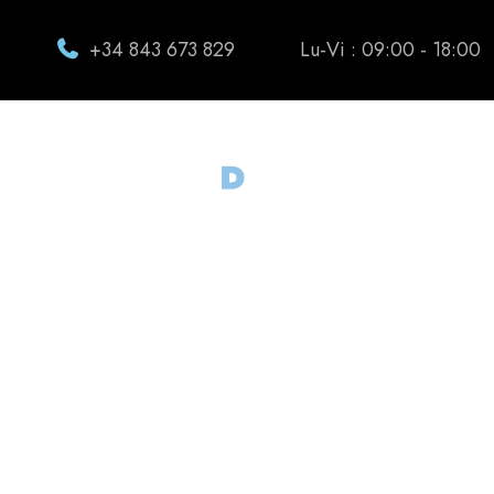
+34 843 673 829
Lu-Vi : 09:00 - 18:00
Trabajos re
Sabemos que en el sector indus
cada mercado absolutamente ú