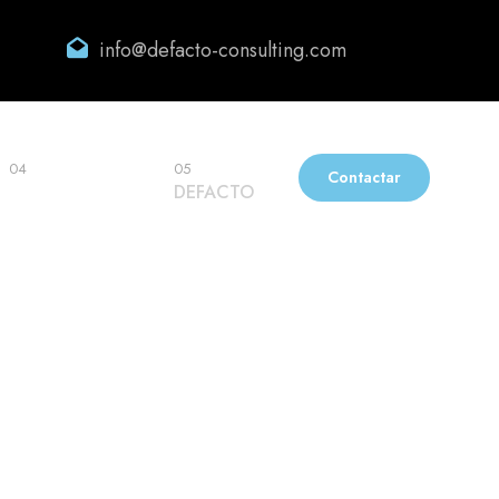
info@defacto-consulting.com
04
05
Contactar
Casos de éxito
DEFACTO
s requisitos de
ión.