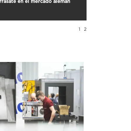
rrasate en el mercado alemán
1
2