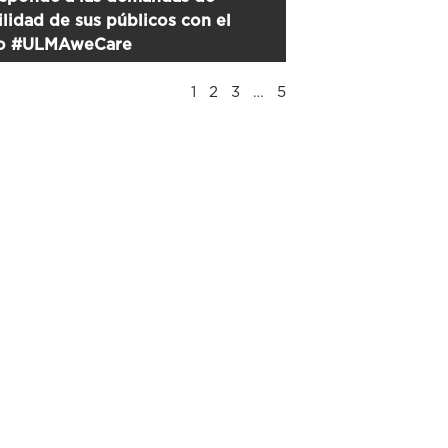
ilidad de sus públicos con el
o #ULMAweCare
1
2
3
…
5