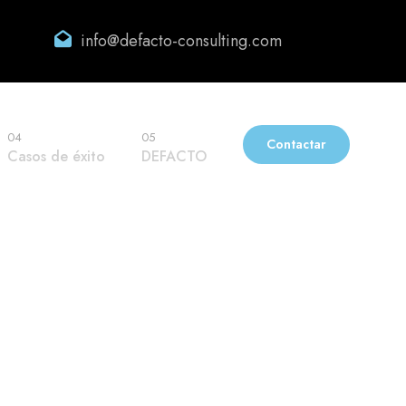
info@defacto-consulting.com
04
05
Contactar
Casos de éxito
DEFACTO