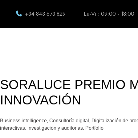
+34 843 673 829
Lu-Vi : 09:00 - 18:00
SORALUCE PREMIO MM
INNOVACIÓN
Business intelligence
,
Consultoría digital
,
Digitalización de pr
interactivas
,
Investigación y auditorías
,
Portfolio