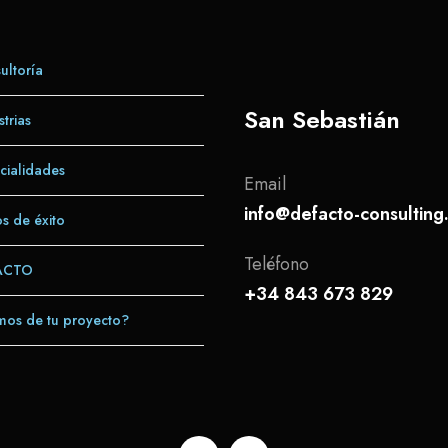
ltoría
San Sebastián
trias
cialidades
Email
info@defacto-consultin
s de éxito
Teléfono
ACTO
+34 843 673 829
os de tu proyecto?