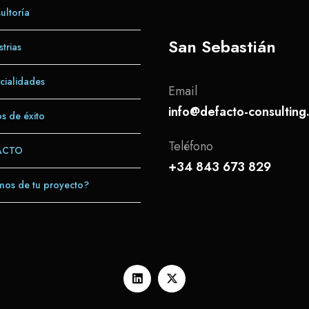
ltoría
San Sebastián
trias
cialidades
Email
info@defacto-consultin
s de éxito
Teléfono
ACTO
+34 843 673 829
os de tu proyecto?