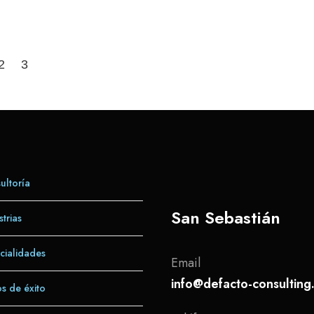
2
3
ltoría
San Sebastián
trias
cialidades
Email
info@defacto-consultin
s de éxito