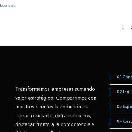
Leer más
1
01
Consu
Transformamos empresas sumando
02
Indus
valor estratégico. Compartimos con
nuestros clientes la ambición de
03
Espe
lograr resultados extraordinarios,
04
Caso
destacar frente a la competencia y